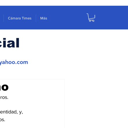
Cámara Times
Más
ial
yahoo.com
mo
ros.
ntidad, y, 
os.