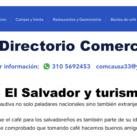
nicio
Compra y Venta
Restaurantes y Gastronomía
Barista de café
Directorio Comerc
or información: 310 5692453
comcausa33@
 El Salvador y turis
autiva no solo paladares nacionales sino también extranje
 el café para los salvadoreños es también parte de su ide
 he comprobado que tomando café hacemos buenos amig