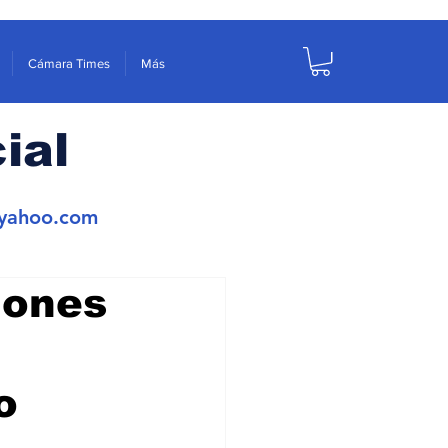
Cámara Times
Más
ial
yahoo.com
lones
o