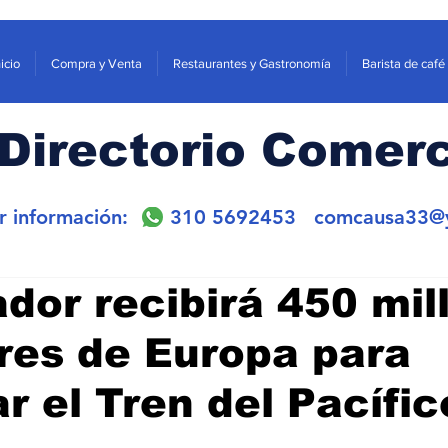
nicio
Compra y Venta
Restaurantes y Gastronomía
Barista de café
Directorio Comerc
or información: 310 5692453
comcausa33@
ador recibirá 450 mil
res de Europa para
ar el Tren del Pacífic