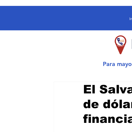
I
Para may
El Salv
de dóla
financi