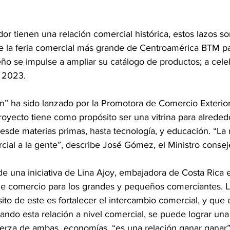
dor tienen una relación comercial histórica, estos lazos s
e la feria comercial más grande de Centroamérica BTM pa
ño se impulse a ampliar su catálogo de productos; a celeb
 2023.
n” ha sido lanzado por la Promotora de Comercio Exterior
yecto tiene como propósito ser una vitrina para alreded
desde materias primas, hasta tecnología, y educación. “La
ial a la gente”, describe José Gómez, el Ministro consej
e una iniciativa de Lina Ajoy, embajadora de Costa Rica e
de comercio para los grandes y pequeños comerciantes. 
ito de este es fortalecer el intercambio comercial, y que 
ando esta relación a nivel comercial, se puede lograr un
uerza de ambas  economías, “es una relación ganar ganar”,