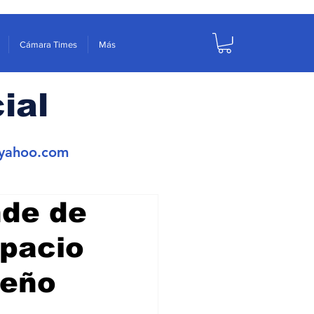
Cámara Times
Más
ial
yahoo.com
nde de
spacio
reño