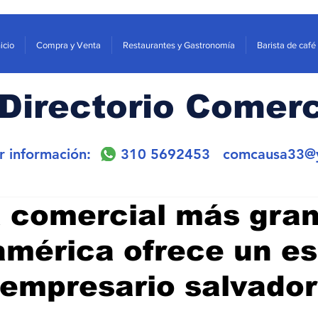
nicio
Compra y Venta
Restaurantes y Gastronomía
Barista de café
Directorio Comerc
or información: 310 5692453
comcausa33@
a comercial más gra
mérica ofrece un e
 empresario salvado