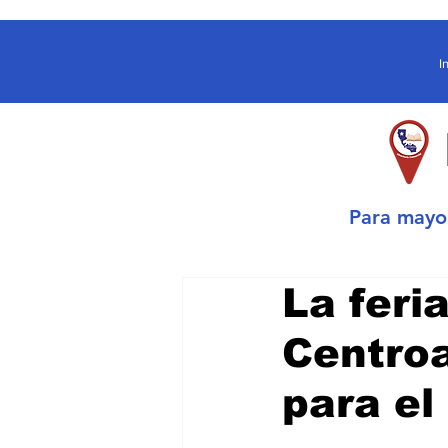
I
Para may
La feri
Centroa
para el