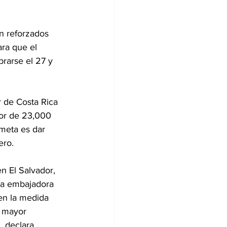
on reforzados 
ra que el 
rarse el 27 y 
 de Costa Rica 
or de 23,000 
 meta es dar 
ero.
n El Salvador, 
La embajadora 
en la medida 
a mayor 
 declara. 