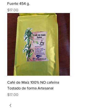
Fuerte 454 g.
Precio
$17.00
Café de Maíz 100% NO cafeína
Tostado de forma Artesanal
Precio
$17.00