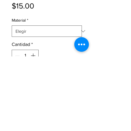
Precio
$15.00
Material
*
Cantidad
*
Sabor:
Piña
Contenido
Neto:
750 ml
fermentación Alcohólica:
7% de
Alcohol Natural.
Peso:
28 onzas
Fuente de vitaminas y minerales
Rico en antioxidantes
Bajo en calorías
Es un diurético