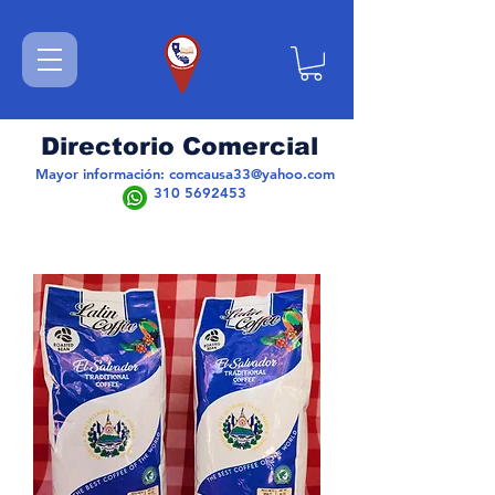
Directorio Comercial
Mayor información:
comcausa33@yahoo.com
310 5692453