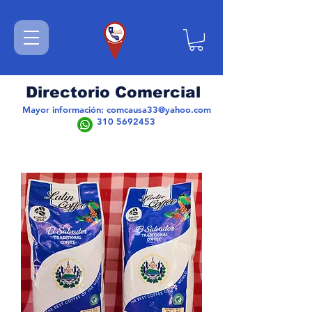
Directorio Comercial
Mayor información:
comcausa33@yahoo.com
310 5692453