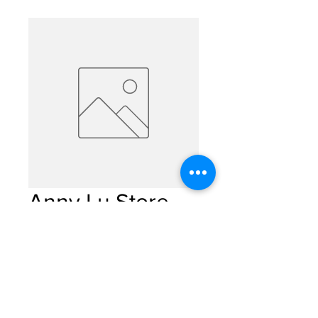
Anny Lu Store
Precio
$0.00
Cantidad
*