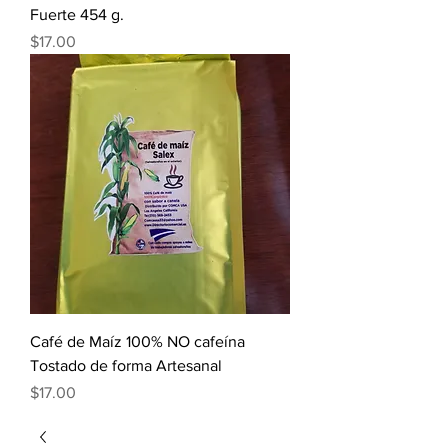
Fuerte 454 g.
Precio
$17.00
Café de Maíz 100% NO cafeína
Tostado de forma Artesanal
Precio
$17.00