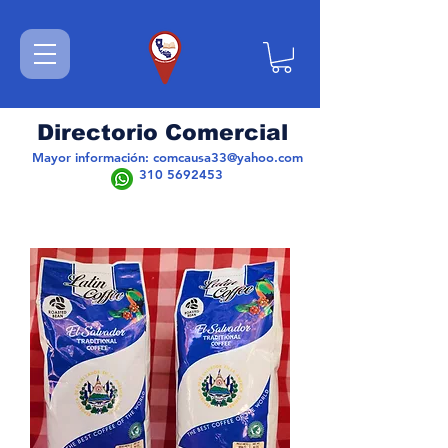
Directorio Comercial
Mayor información:
comcausa33@yahoo.com
310 5692453