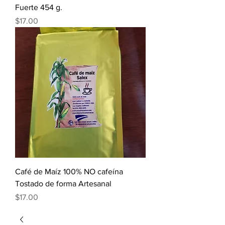
Fuerte 454 g.
Precio
$17.00
Café de Maíz 100% NO cafeína
Tostado de forma Artesanal
Precio
$17.00