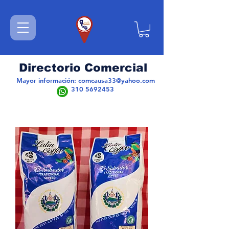
Directorio Comercial
Mayor información:
comcausa33@yahoo.com
310 5692453