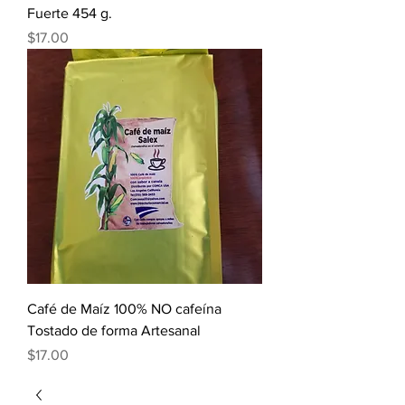
Fuerte 454 g.
Precio
$17.00
Café de Maíz 100% NO cafeína
Tostado de forma Artesanal
Precio
$17.00