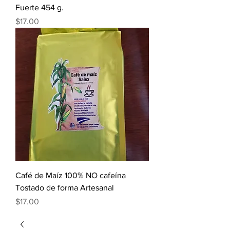
Fuerte 454 g.
Precio
$17.00
Café de Maíz 100% NO cafeína
Tostado de forma Artesanal
Precio
$17.00