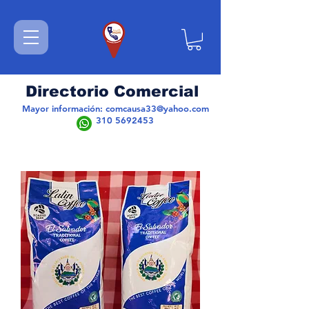
Directorio Comercial
Mayor información:
comcausa33@yahoo.com
310 5692453