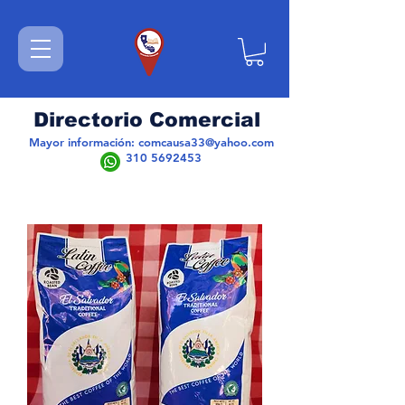
Directorio Comercial
Mayor información:
comcausa33@yahoo.com
310 5692453