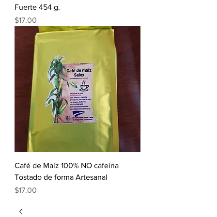
Fuerte 454 g.
Precio
$17.00
Café de Maíz 100% NO cafeína
Tostado de forma Artesanal
Precio
$17.00