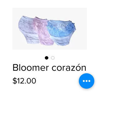
Bloomer corazón
Precio
$12.00
Cantidad
*
+ Tax y Envío
o retirar en oficina central de El