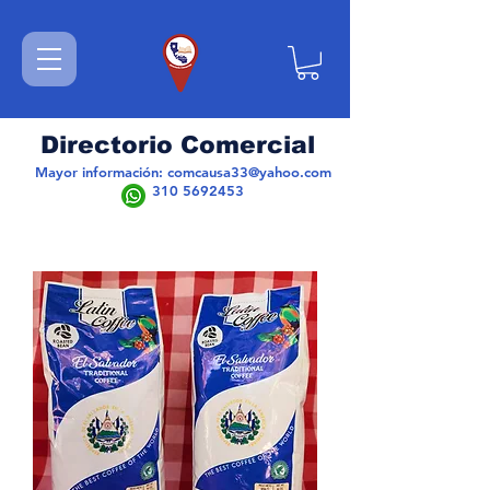
Directorio Comercial
Mayor información:
comcausa33@yahoo.com
310 5692453