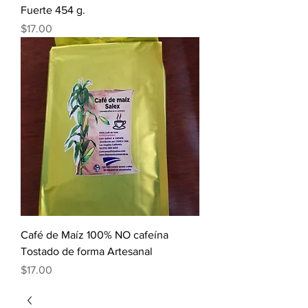
Fuerte 454 g.
Precio
$17.00
Café de Maíz 100% NO cafeína
Tostado de forma Artesanal
Precio
$17.00