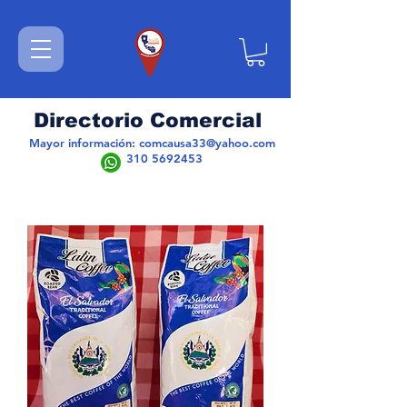
Directorio Comercial
Mayor información:
comcausa33@yahoo.com
310 5692453