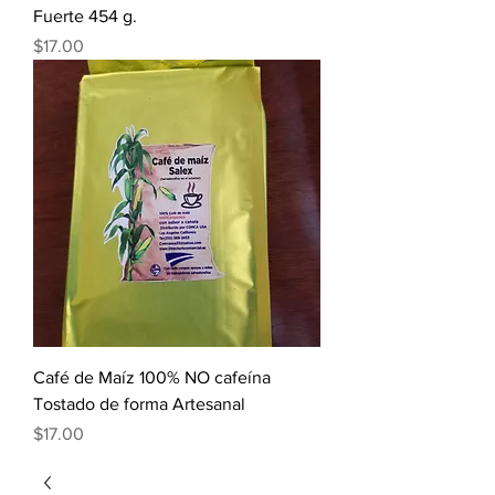
Fuerte 454 g.
Precio
$17.00
Café de Maíz 100% NO cafeína
Tostado de forma Artesanal
Precio
$17.00