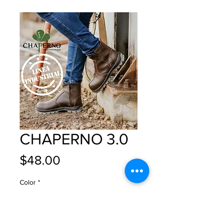
CHAPERNO 3.0
Precio
$48.00
Color
*
Tallas
*