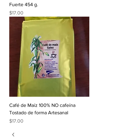
Fuerte 454 g.
Precio
$17.00
Café de Maíz 100% NO cafeína
Tostado de forma Artesanal
Precio
$17.00