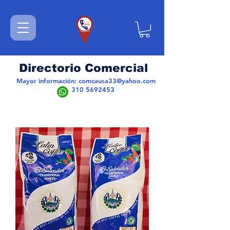
Directorio Comercial
Mayor información:
comcausa33@yahoo.com
310 5692453