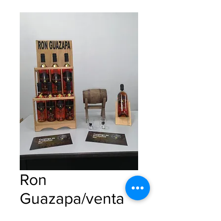
Ron
Guazapa/venta
solo en El