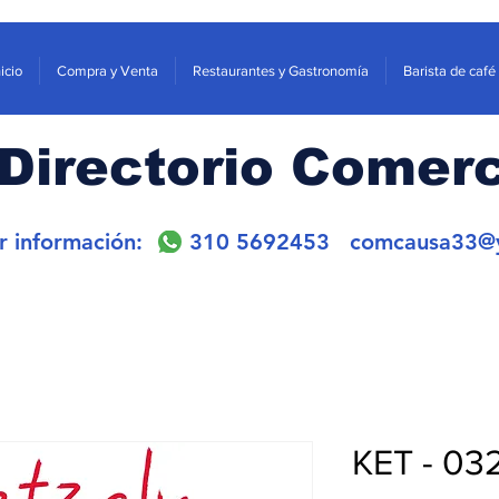
nicio
Compra y Venta
Restaurantes y Gastronomía
Barista de café
Directorio Comerc
or información: 310 5692453
comcausa33@
KET - 03