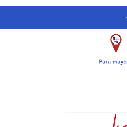
I
Para may