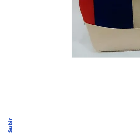
Su mejor p
Enlaces Externos
Subir
Camara de Comercio El Salva