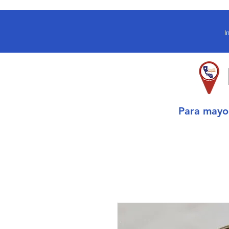
I
Para may