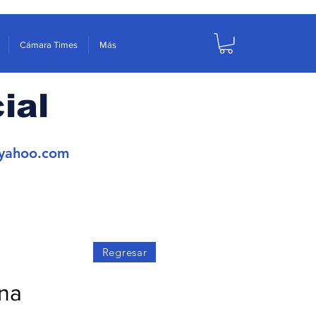
Cámara Times
Más
ial
yahoo.com
Regresar
na