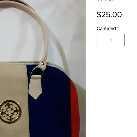
SKU: CB06
Prec
$25.00
Cantidad
*