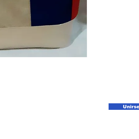
ublicidad esta en Directorio Comerci
Unirs
dor-California
© 2022