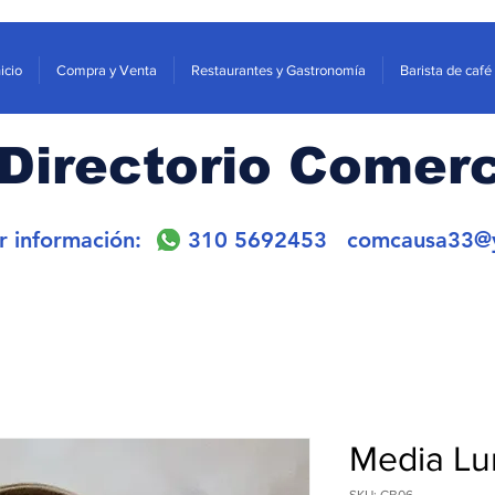
nicio
Compra y Venta
Restaurantes y Gastronomía
Barista de café
Directorio Comerc
or información: 310 5692453
comcausa33@
Media Lu