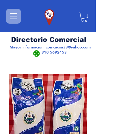
Directorio Comercial
Mayor información:
comcausa33@yahoo.com
310 5692453