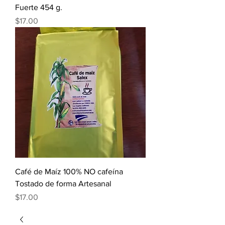
Fuerte 454 g.
Precio
$17.00
Café de Maíz 100% NO cafeína
Tostado de forma Artesanal
Precio
$17.00