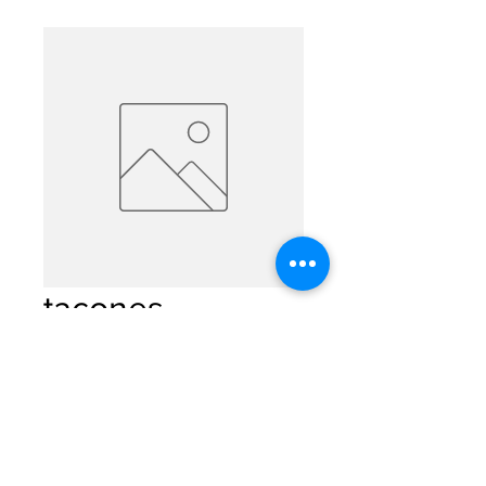
tacones
Precio
$0.00
Cantidad
*