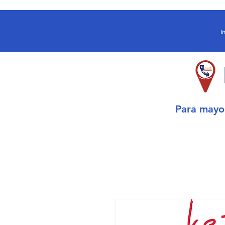
I
Para may