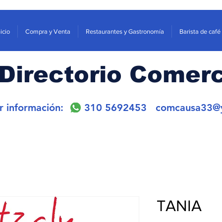
nicio
Compra y Venta
Restaurantes y Gastronomía
Barista de café
Directorio Comerc
or información: 310 5692453
comcausa33@
TANIA