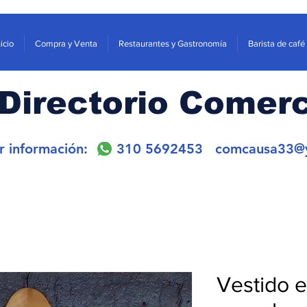
nicio
Compra y Venta
Restaurantes y Gastronomía
Barista de café
Directorio Comerc
or información: 310 5692453
comcausa33@
Vestido e