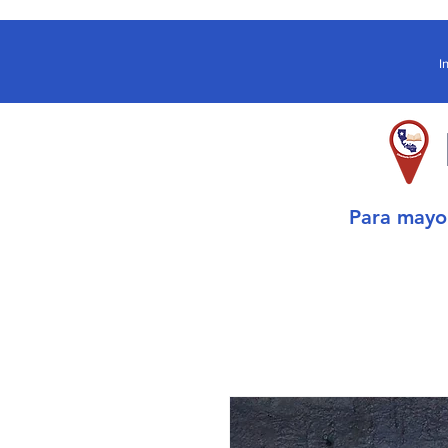
I
Para may