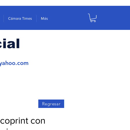
Cámara Times
Más
ial
yahoo.com
Regresar
coprint con