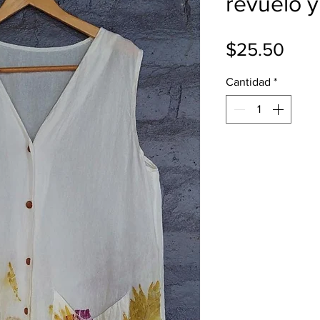
revuelo 
Prec
$25.50
Cantidad
*