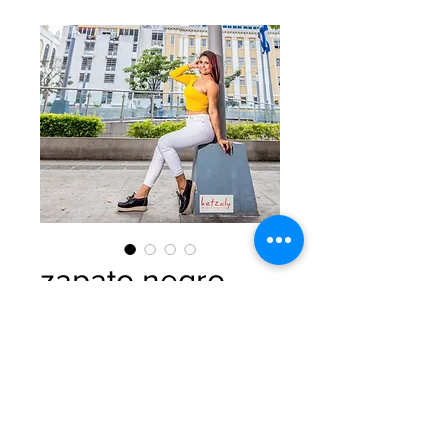
zapato negro
Precio
$0.00
Cantidad
*