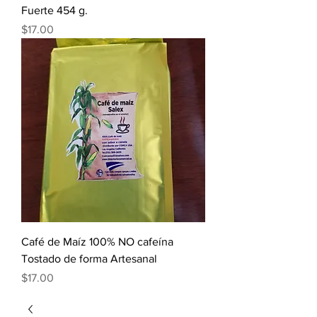
Fuerte 454 g.
Precio
$17.00
Café de Maíz 100% NO cafeína
Tostado de forma Artesanal
Precio
$17.00