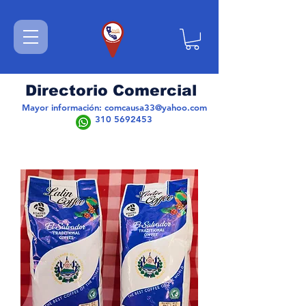
Directorio Comercial
Mayor información:
comcausa33@yahoo.com
310 5692453